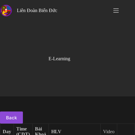
Skip
to
Liên Đoàn Biển Đức
content
E-Learning
Back
Time
Bài
Day
HLV
Video
(CDT)
Khoá