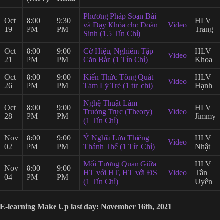
Phương Pháp Soạn Bài
Oct
8:00
9:30
HLV
và Dạy Khóa cho Ðoàn
Video
19
PM
PM
Trang
Sinh (1.5 Tín Chỉ)
Oct
8:00
9:00
Cờ Hiệu, Nghiêm Tập
HLV
Video
21
PM
PM
Căn Bản (1 Tín Chỉ)
Khoa
Oct
8:00
9:00
Kiến Thức Tông Quát
HLV
Video
26
PM
PM
Tâm Lý Trẻ (1 tín chỉ)
Hạnh
Nghệ Thuật Làm
Oct
8:00
9:00
HLV
Truởng Trực (Theory)
Video
28
PM
PM
Jimmy
(1 Tín Chỉ)
Nov
8:00
9:00
Ý Nghĩa Lửa Thiêng
HLV
Video
02
PM
PM
Thánh Thể (1 Tín Chỉ)
Nhật
Mối Tương Quan Giữa
HLV
Nov
8:00
9:00
HT với HT, HT với ĐS
Video
Tân
04
PM
PM
(1 Tín Chỉ)
Uyên
E-learning Make Up last day: November 16th, 2021