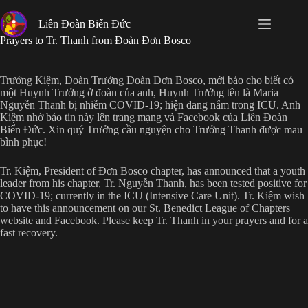
Skip
to
Liên Đoàn Biển Đức
content
Prayers to Tr. Thanh from Đoàn Đơn Bosco
Trưởng Kiệm, Đoàn Trưởng Đoàn Đơn Bosco, mới báo cho biết có
một Huynh Trưởng ở đoàn của anh, Huynh Trưởng tên là Maria
Nguyễn Thanh bị nhiễm COVID-19; hiện đang nằm trong ICU. Anh
Kiệm nhờ báo tin này lên trang mạng và Facebook của Liên Đoàn
Biển Đức. Xin quý Trưởng cầu nguyện cho Trưởng Thanh được mau
bình phục!
Tr. Kiệm, President of Đơn Bosco chapter, has announced that a youth
leader from his chapter, Tr. Nguyễn Thanh, has been tested positive for
COVID-19; currently in the ICU (Intensive Care Unit). Tr. Kiệm wish
to have this announcement on our St. Benedict League of Chapters
website and Facebook. Please keep Tr. Thanh in your prayers and for a
fast recovery.